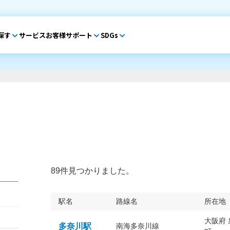
探す
サービス
お客様サポート
SDGs
89件見つかりました。
駅名
路線名
所在地
大阪府
多奈川駅
南海多奈川線