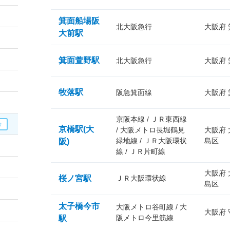
箕面船場阪
北大阪急行
大阪府
大前駅
箕面萱野駅
北大阪急行
大阪府
牧落駅
阪急箕面線
大阪府
京阪本線 / ＪＲ東西線
京橋駅(大
/ 大阪メトロ長堀鶴見
大阪府
緑地線 / ＪＲ大阪環状
島区
阪)
線 / ＪＲ片町線
大阪府
桜ノ宮駅
ＪＲ大阪環状線
島区
太子橋今市
大阪メトロ谷町線 / 大
大阪府
阪メトロ今里筋線
駅