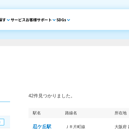
探す
サービス
お客様サポート
SDGs
42件見つかりました。
駅名
路線名
所在地
忍ケ丘駅
ＪＲ片町線
大阪府