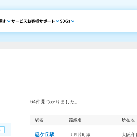
探す
サービス
お客様サポート
SDGs
64件見つかりました。
駅名
路線名
所在地
忍ケ丘駅
ＪＲ片町線
大阪府