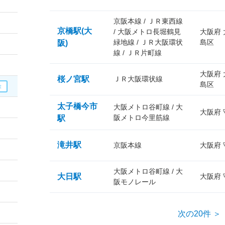
京阪本線 / ＪＲ東西線
京橋駅(大
/ 大阪メトロ長堀鶴見
大阪府
緑地線 / ＪＲ大阪環状
島区
阪)
線 / ＪＲ片町線
大阪府
桜ノ宮駅
ＪＲ大阪環状線
島区
太子橋今市
大阪メトロ谷町線 / 大
大阪府
阪メトロ今里筋線
駅
滝井駅
京阪本線
大阪府
大阪メトロ谷町線 / 大
大日駅
大阪府
阪モノレール
次の20件 ＞