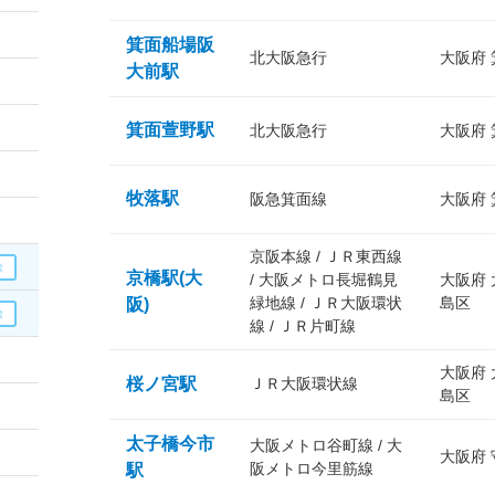
箕面船場阪
北大阪急行
大阪府
大前駅
箕面萱野駅
北大阪急行
大阪府
牧落駅
阪急箕面線
大阪府
京阪本線 / ＪＲ東西線
京橋駅(大
/ 大阪メトロ長堀鶴見
大阪府
緑地線 / ＪＲ大阪環状
島区
阪)
線 / ＪＲ片町線
大阪府
桜ノ宮駅
ＪＲ大阪環状線
島区
太子橋今市
大阪メトロ谷町線 / 大
大阪府
阪メトロ今里筋線
駅