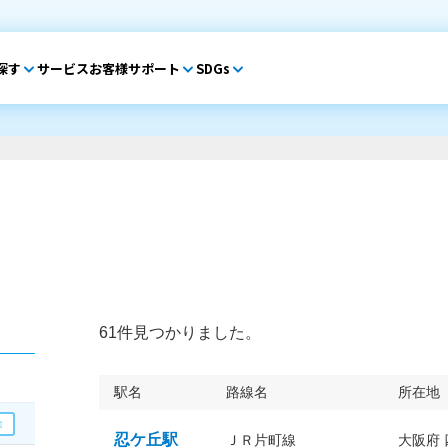
探す
サービス
お客様サポート
SDGs
61件見つかりました。
駅名
路線名
所在地
忍ケ丘駅
ＪＲ片町線
大阪府