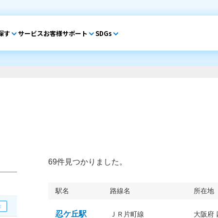
探す
サービス
お客様サポート
SDGs
69件見つかりました。
駅名
路線名
所在地
忍ケ丘駅
ＪＲ片町線
大阪府