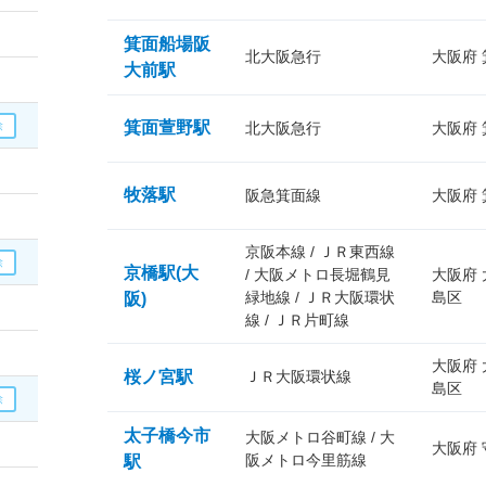
箕面船場阪
北大阪急行
大阪府
大前駅
箕面萱野駅
北大阪急行
大阪府
牧落駅
阪急箕面線
大阪府
京阪本線 / ＪＲ東西線
京橋駅(大
/ 大阪メトロ長堀鶴見
大阪府
緑地線 / ＪＲ大阪環状
島区
阪)
線 / ＪＲ片町線
大阪府
桜ノ宮駅
ＪＲ大阪環状線
島区
太子橋今市
大阪メトロ谷町線 / 大
大阪府
阪メトロ今里筋線
駅