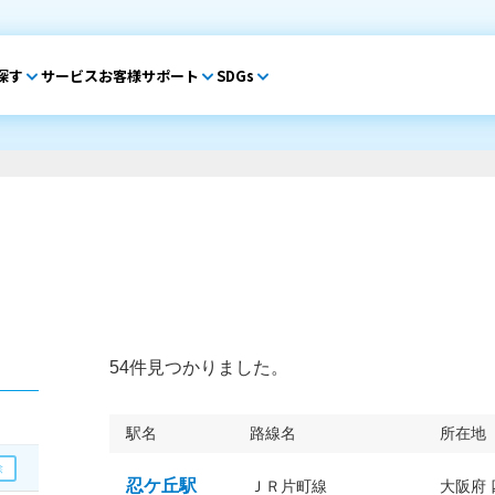
探す
サービス
お客様サポート
SDGs
54件見つかりました。
駅名
路線名
所在地
忍ケ丘駅
ＪＲ片町線
大阪府