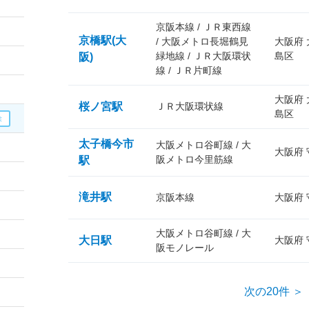
京阪本線 / ＪＲ東西線
京橋駅(大
/ 大阪メトロ長堀鶴見
大阪府
緑地線 / ＪＲ大阪環状
島区
阪)
線 / ＪＲ片町線
大阪府
桜ノ宮駅
ＪＲ大阪環状線
島区
太子橋今市
大阪メトロ谷町線 / 大
大阪府
阪メトロ今里筋線
駅
滝井駅
京阪本線
大阪府
大阪メトロ谷町線 / 大
大日駅
大阪府
阪モノレール
次の20件 ＞