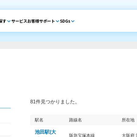
探す
サービス
お客様サポート
SDGs
81件見つかりました。
駅名
路線名
所在地
池田駅(大
阪急宝塚本線
大阪府