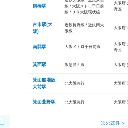
近鉄大阪線 / 近鉄奈良
大阪府
鶴橋駅
線 / 大阪メトロ千日前
野区
線 / ＪＲ大阪環状線
古市駅(大
近鉄長野線 / 近鉄南大
大阪府
阪線
阪)
大阪府
南巽駅
大阪メトロ千日前線
野区
箕面駅
阪急箕面線
大阪府
箕面船場阪
北大阪急行
大阪府
大前駅
箕面萱野駅
北大阪急行
大阪府
次の20件 ＞