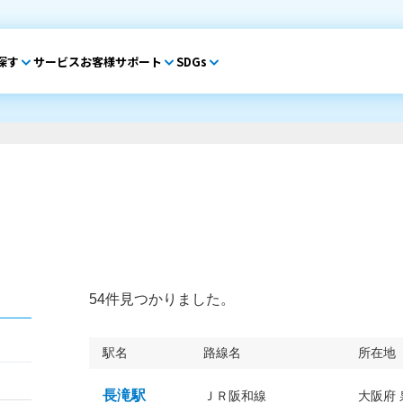
探す
サービス
お客様サポート
SDGs
54件見つかりました。
駅名
路線名
所在地
長滝駅
ＪＲ阪和線
大阪府