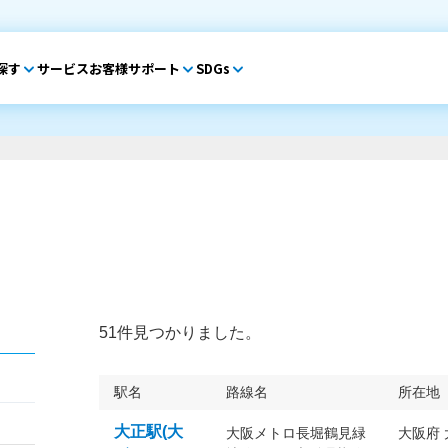
探す
サービス
お客様サポート
SDGs
51件見つかりました。
駅名
路線名
所在地
大正駅(大
大阪メトロ長堀鶴見緑
大阪府