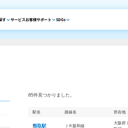
探す
サービス
お客様サポート
SDGs
85件見つかりました。
駅名
路線名
所在地
大阪府
熊取駅
ＪＲ阪和線