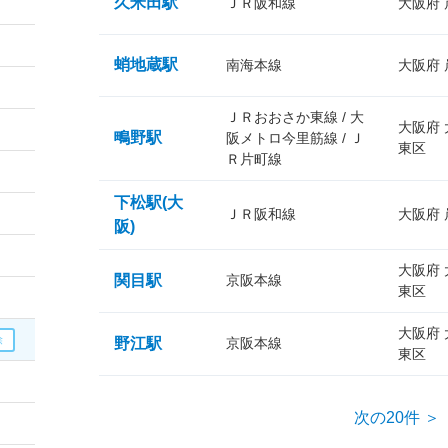
久米田駅
ＪＲ阪和線
大阪府
蛸地蔵駅
南海本線
大阪府
ＪＲおおさか東線 / 大
大阪府
鴫野駅
阪メトロ今里筋線 / Ｊ
東区
Ｒ片町線
下松駅(大
ＪＲ阪和線
大阪府
阪)
大阪府
関目駅
京阪本線
東区
大阪府
野江駅
京阪本線
東区
次の20件 ＞