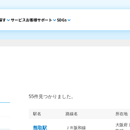
探す
サービス
お客様サポート
SDGs
55件見つかりました。
駅名
路線名
所在地
大阪府
熊取駅
ＪＲ阪和線