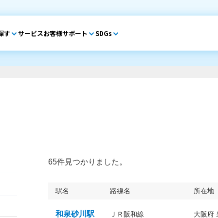
探す
サービス
お客様サポート
SDGs
65件見つかりました。
駅名
路線名
所在地
和泉砂川駅
ＪＲ阪和線
大阪府