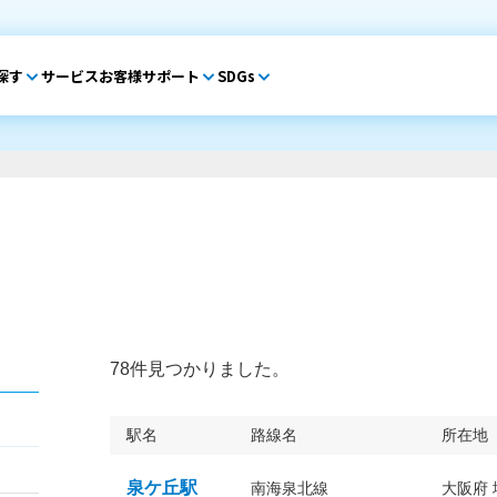
探す
サービス
お客様サポート
SDGs
78件見つかりました。
駅名
路線名
所在地
泉ケ丘駅
南海泉北線
大阪府