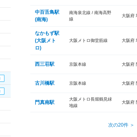
中百舌鳥駅
南海泉北線 / 南海高野
大阪府
線
(南海)
なかもず駅
(大阪メト
大阪メトロ御堂筋線
大阪府
ロ)
西三荘駅
京阪本線
大阪府
古川橋駅
京阪本線
大阪府
大阪メトロ長堀鶴見緑
門真南駅
大阪府
地線
次の20件 ＞