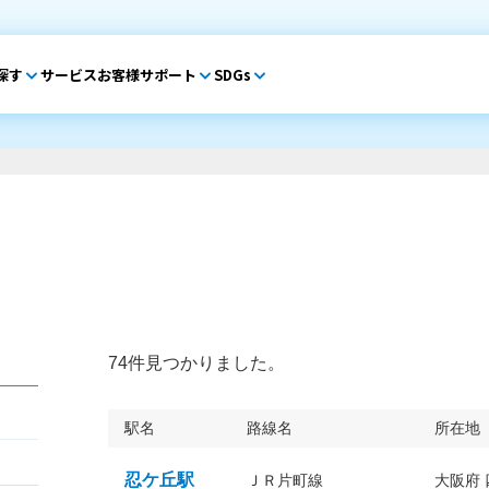
探す
サービス
お客様サポート
SDGs
74件見つかりました。
駅名
路線名
所在地
忍ケ丘駅
ＪＲ片町線
大阪府