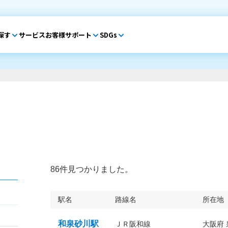
探す
サービス
お客様サポート
SDGs
86件見つかりました。
駅名
路線名
所在地
和泉砂川駅
ＪＲ阪和線
大阪府