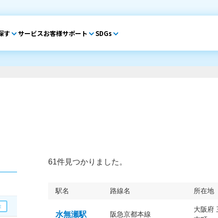
探す
サービス
お客様サポート
SDGs
61件見つかりました。
駅名
路線名
所在地
大阪府
水無瀬駅
阪急京都本線