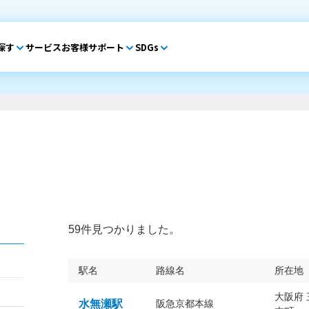
探す
サービス
お客様サポート
SDGs
59件見つかりました。
駅名
路線名
所在地
大阪府
水無瀬駅
阪急京都本線