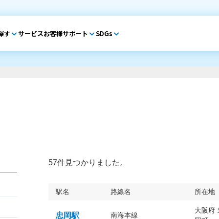
探す
サービス
お客様サポート
SDGs
57件見つかりました。
駅名
路線名
所在地
大阪府
忠岡駅
南海本線