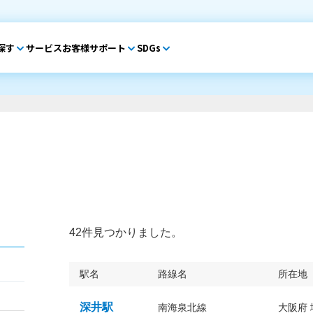
探す
サービス
お客様サポート
SDGs
42件見つかりました。
駅名
路線名
所在地
深井駅
南海泉北線
大阪府