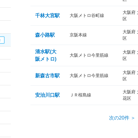
大阪府
千林大宮駅
大阪メトロ谷町線
区
大阪府
森小路駅
京阪本線
区
清水駅(大
大阪府
大阪メトロ今里筋線
区
阪メトロ)
大阪府
新森古市駅
大阪メトロ今里筋線
区
大阪府
安治川口駅
ＪＲ桜島線
花区
次の20件 ＞