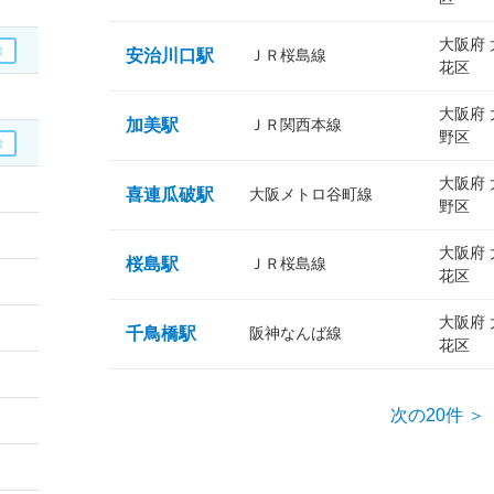
大阪府
安治川口駅
ＪＲ桜島線
花区
大阪府
加美駅
ＪＲ関西本線
野区
大阪府
喜連瓜破駅
大阪メトロ谷町線
野区
大阪府
桜島駅
ＪＲ桜島線
花区
大阪府
千鳥橋駅
阪神なんば線
花区
次の20件 ＞