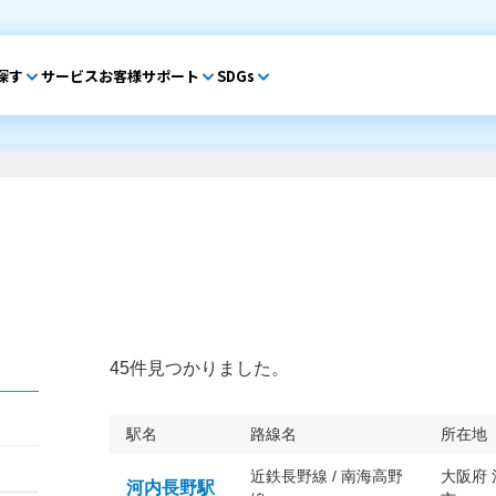
探す
サービス
お客様サポート
SDGs
45件見つかりました。
駅名
路線名
所在地
近鉄長野線 / 南海高野
大阪府
河内長野駅