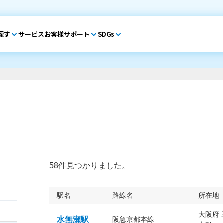
探す
サービス
お客様サポート
SDGs
58件見つかりました。
駅名
路線名
所在地
大阪府
水無瀬駅
阪急京都本線