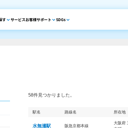
探す
サービス
お客様サポート
SDGs
58件見つかりました。
駅名
路線名
所在地
大阪府
水無瀬駅
阪急京都本線