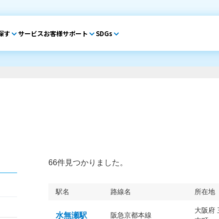
探す
サービス
お客様サポート
SDGs
66件見つかりました。
駅名
路線名
所在地
大阪府
水無瀬駅
阪急京都本線