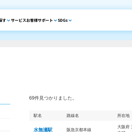
探す
サービス
お客様サポート
SDGs
69件見つかりました。
駅名
路線名
所在地
大阪府
水無瀬駅
阪急京都本線