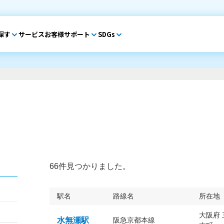
探す
サービス
お客様サポート
SDGs
66件見つかりました。
駅名
路線名
所在地
大阪府
水無瀬駅
阪急京都本線