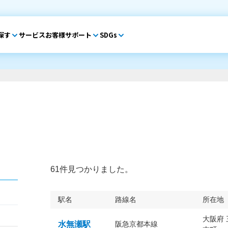
探す
サービス
お客様サポート
SDGs
61件見つかりました。
駅名
路線名
所在地
大阪府
水無瀬駅
阪急京都本線