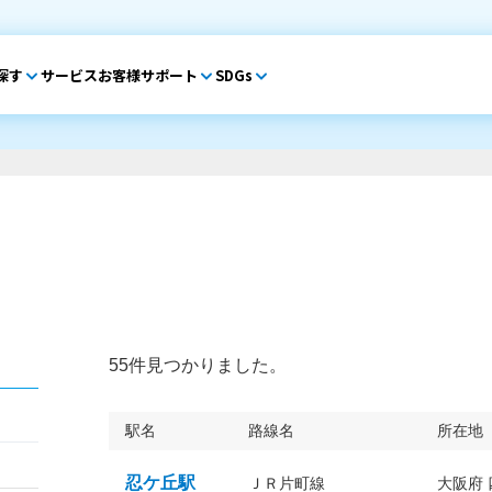
探す
サービス
お客様サポート
SDGs
55件見つかりました。
駅名
路線名
所在地
忍ケ丘駅
ＪＲ片町線
大阪府