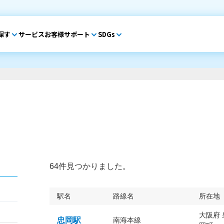
探す
サービス
お客様サポート
SDGs
64件見つかりました。
駅名
路線名
所在地
大阪府
忠岡駅
南海本線