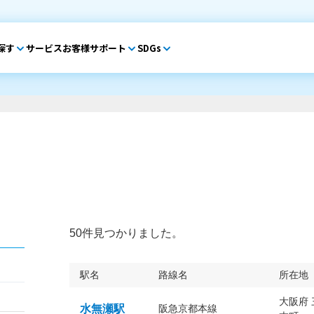
探す
サービス
お客様サポート
SDGs
50件見つかりました。
駅名
路線名
所在地
大阪府
水無瀬駅
阪急京都本線