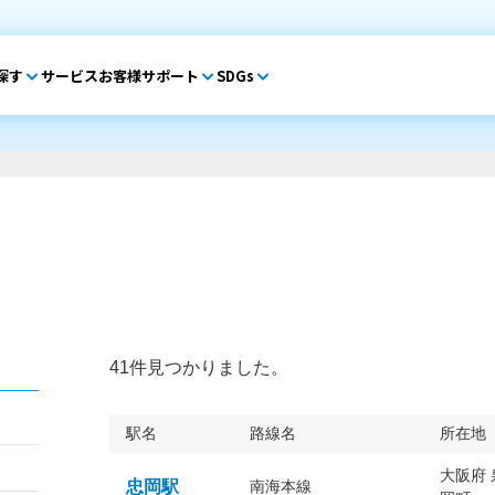
探す
サービス
お客様サポート
SDGs
41件見つかりました。
駅名
路線名
所在地
大阪府
忠岡駅
南海本線