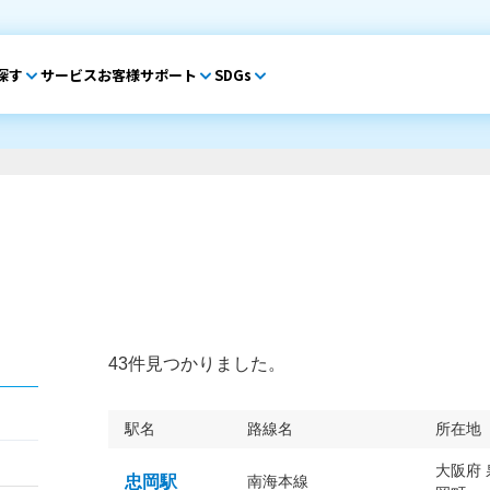
探す
サービス
お客様サポート
SDGs
43件見つかりました。
駅名
路線名
所在地
大阪府
忠岡駅
南海本線