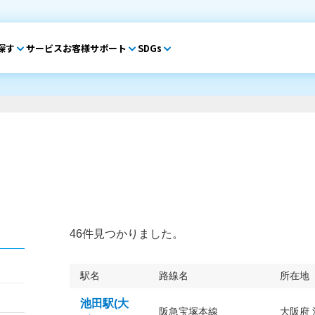
探す
サービス
お客様サポート
SDGs
46件見つかりました。
駅名
路線名
所在地
池田駅(大
阪急宝塚本線
大阪府