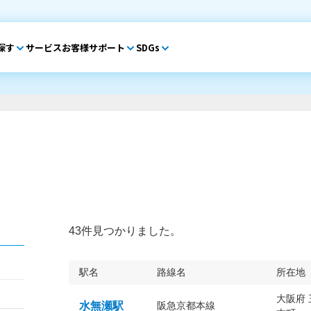
探す
サービス
お客様サポート
SDGs
43件見つかりました。
駅名
路線名
所在地
大阪府
水無瀬駅
阪急京都本線