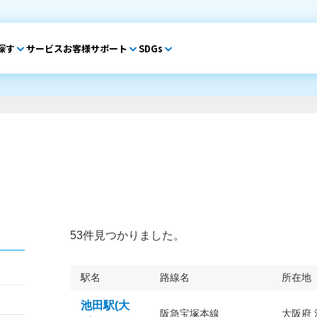
探す
サービス
お客様サポート
SDGs
53件見つかりました。
駅名
路線名
所在地
池田駅(大
阪急宝塚本線
大阪府