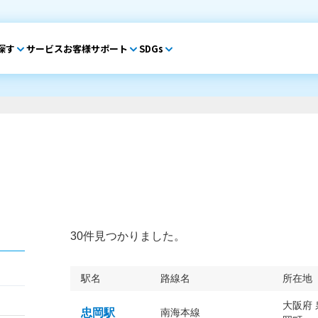
探す
サービス
お客様サポート
SDGs
30件見つかりました。
駅名
路線名
所在地
大阪府
忠岡駅
南海本線