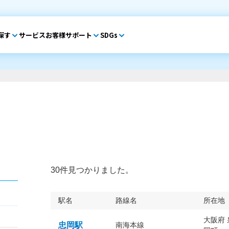
探す
サービス
お客様サポート
SDGs
30件見つかりました。
駅名
路線名
所在地
大阪府
忠岡駅
南海本線