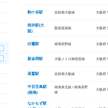
駒ケ谷駅
近鉄南大阪線
大阪府
桜井駅(大
阪急箕面線
大阪府
阪)
白鷺駅
南海高野線
大阪府
新金岡駅
大阪メトロ御堂筋線
大阪府
高鷲駅
近鉄南大阪線
大阪府
中百舌鳥駅
南海泉北線 / 南海高野
大阪府
線
(南海)
なかもず駅