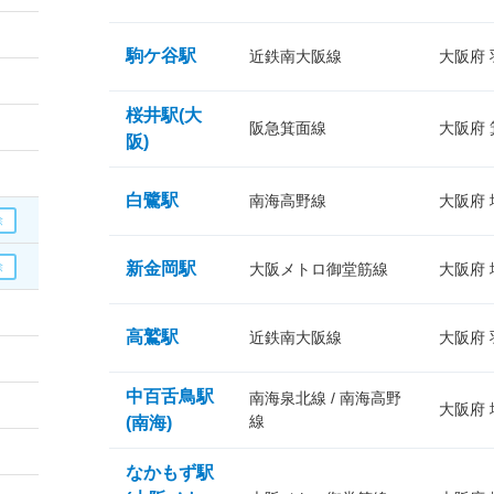
駒ケ谷駅
近鉄南大阪線
大阪府
桜井駅(大
阪急箕面線
大阪府
阪)
白鷺駅
南海高野線
大阪府
新金岡駅
大阪メトロ御堂筋線
大阪府
高鷲駅
近鉄南大阪線
大阪府
中百舌鳥駅
南海泉北線 / 南海高野
大阪府
線
(南海)
なかもず駅