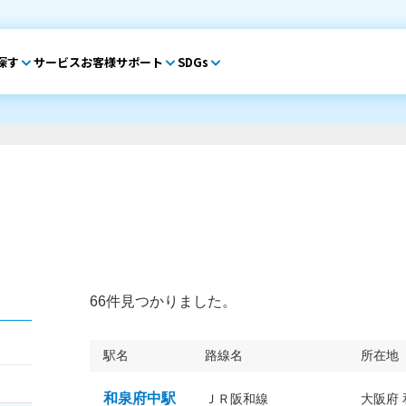
探す
サービス
お客様サポート
SDGs
66件見つかりました。
駅名
路線名
所在地
和泉府中駅
ＪＲ阪和線
大阪府