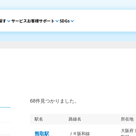
探す
サービス
お客様サポート
SDGs
68件見つかりました。
駅名
路線名
所在地
大阪府
熊取駅
ＪＲ阪和線