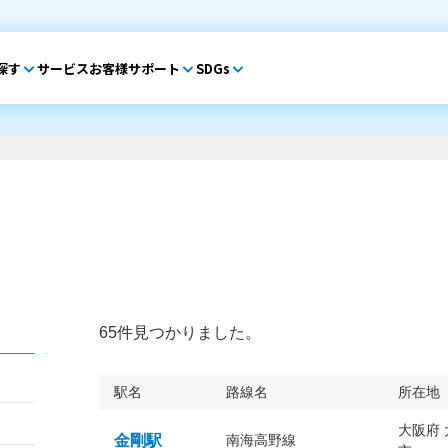
探す
サービス
お客様サポート
SDGs
65件見つかりました。
駅名
路線名
所在地
大阪府
金剛駅
南海高野線