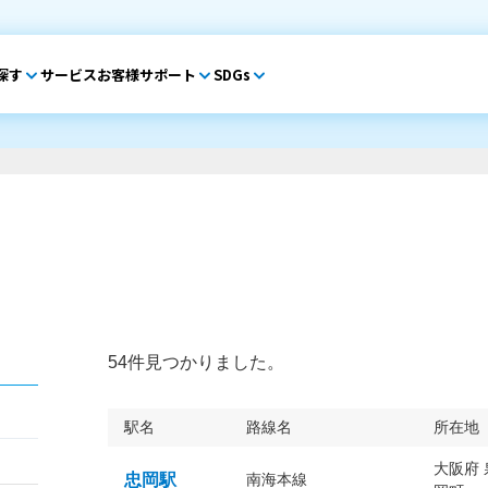
探す
サービス
お客様サポート
SDGs
54件見つかりました。
駅名
路線名
所在地
大阪府
忠岡駅
南海本線