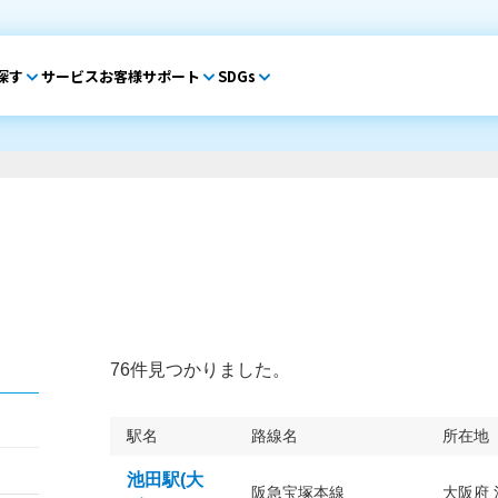
探す
サービス
お客様サポート
SDGs
76件見つかりました。
駅名
路線名
所在地
池田駅(大
阪急宝塚本線
大阪府