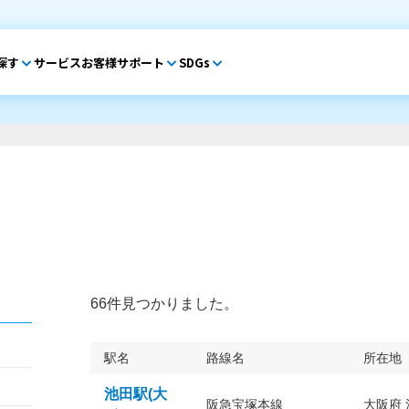
探す
サービス
お客様サポート
SDGs
66件見つかりました。
駅名
路線名
所在地
池田駅(大
阪急宝塚本線
大阪府