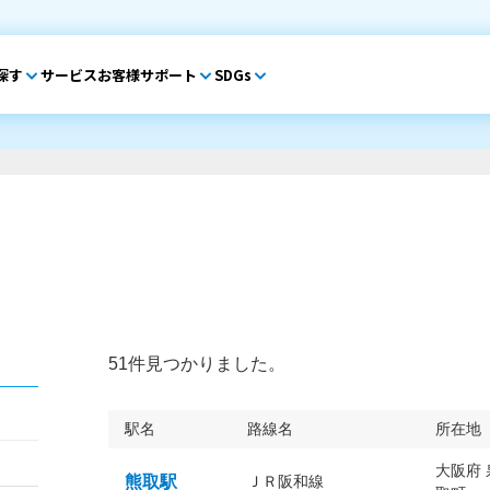
探す
サービス
お客様サポート
SDGs
51件見つかりました。
駅名
路線名
所在地
大阪府
熊取駅
ＪＲ阪和線