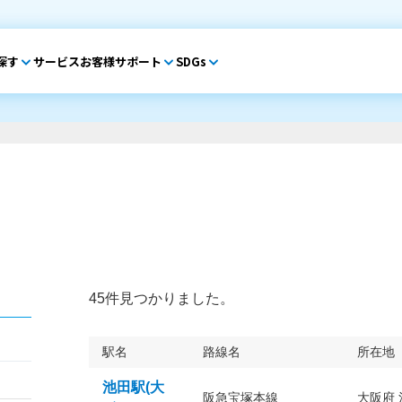
探す
サービス
お客様サポート
SDGs
45件見つかりました。
駅名
路線名
所在地
池田駅(大
阪急宝塚本線
大阪府