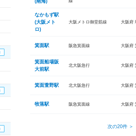
線
(南海)
なかもず駅
(大阪メト
大阪メトロ御堂筋線
大阪府
ロ)
箕面駅
阪急箕面線
大阪府
箕面船場阪
北大阪急行
大阪府
大前駅
箕面萱野駅
北大阪急行
大阪府
牧落駅
阪急箕面線
大阪府
次の20件 ＞