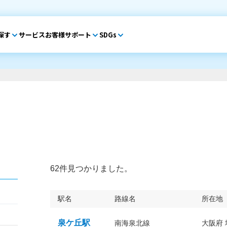
探す
サービス
お客様サポート
SDGs
62件見つかりました。
駅名
路線名
所在地
泉ケ丘駅
南海泉北線
大阪府