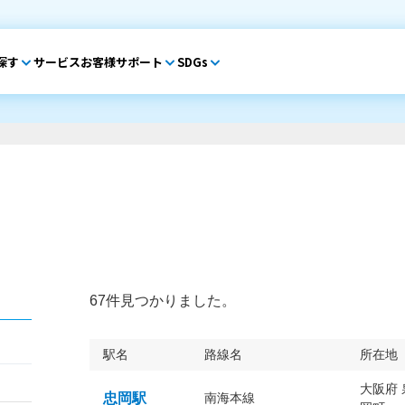
探す
サービス
お客様サポート
SDGs
67件見つかりました。
駅名
路線名
所在地
大阪府
忠岡駅
南海本線