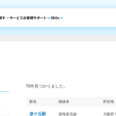
探す
サービス
お客様サポート
SDGs
76件見つかりました。
駅名
路線名
所在地
泉ケ丘駅
南海泉北線
大阪府